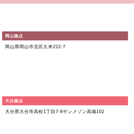
岡山拠点
岡山県岡山市北区
久米222-7
大分拠点
大分県大分市高松
1丁目7-8
サンメゾン高城102