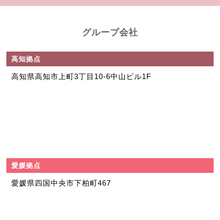
グループ会社
高知拠点
高知県高知市上町
3丁目10-6中山ビル1F
愛媛拠点
愛媛県四国中央市
下柏町467